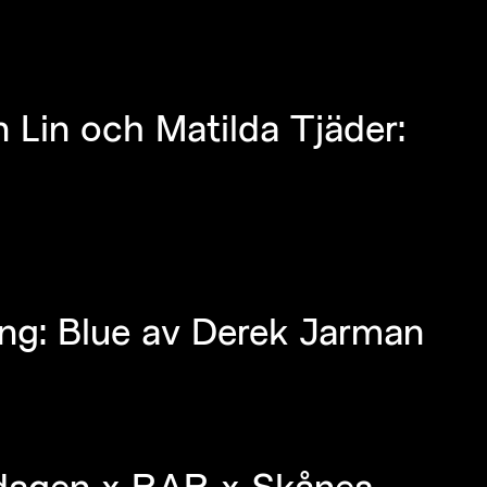
Lin och Matilda Tjäder:
ng: Blue av Derek Jarman
sdagen x RAR x Skånes