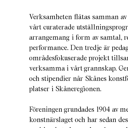
Verksamheten flätas samman av fl
vårt curaterade utställningspro
arrangemang i form av samtal, re
performance. Den tredje är peda
områdesfokuserade projekt till
verksamma i vårt grannskap. Ge
och stipendier når Skånes konstf
platser i Skåneregionen.
Föreningen grundades 1904 av m
konstnärslaget och har sedan de