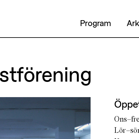
Program
Ark
stförening
Öppet
Ons–fre
Lör–sön