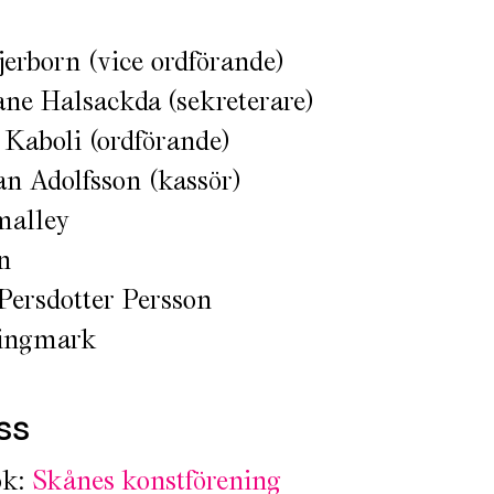
jerborn (vice ordförande)
e Halsackda (sekreterare)
Kaboli (ordförande)
an Adolfsson (kassör)
malley
n
Persdotter Persson
ingmark
oss
ok:
Skånes konstförening