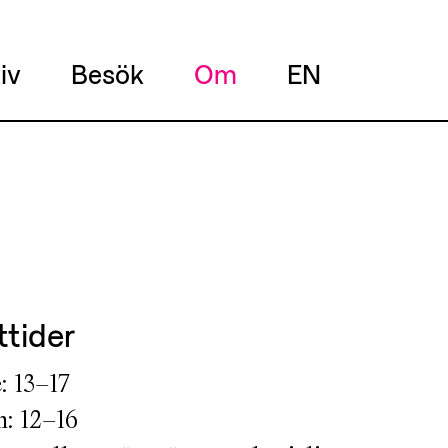
iv
Besök
Om
EN
tider
: 13–17
: 12–16