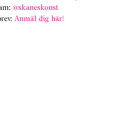
ram:
@skaneskonst
brev:
Anmäl dig här!