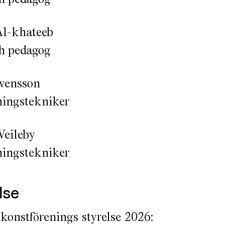
Al-khateeb
h pedagog
vensson
ningstekniker
Veileby
ningstekniker
lse
konstförenings styrelse 2026: