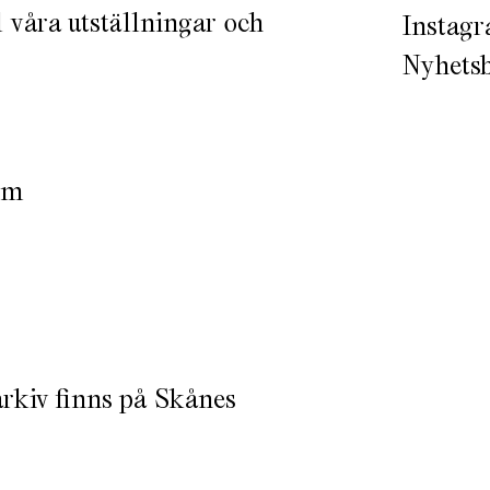
 våra utställningar och
Instag
Nyhets
öm
rkiv finns på Skånes