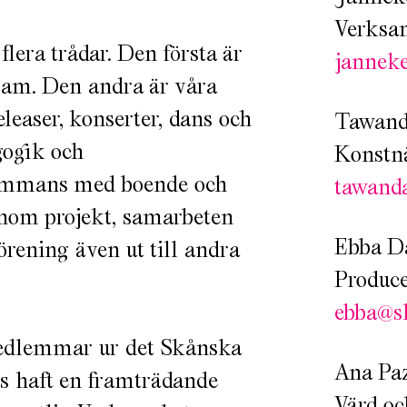
Verksa
era trådar. Den första är
jannek
gram. Den andra är våra
leaser, konserter, dans och
Tawand
gogik och
Konstnä
sammans med boende och
tawand
nom projekt, samarbeten
Ebba D
örening även ut till andra
Produc
ebba@s
edlemmar ur det Skånska
Ana Pa
ss haft en framträdande
Värd oc