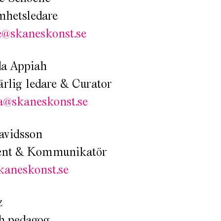
mhetsledare
e@skaneskonst.se
a Appiah
rlig ledare & Curator
a@skaneskonst.se
avidsson
ent & Kommunikatör
kaneskonst.se
z
h pedagog