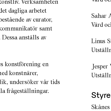
 konstliv. Verksamheten
det dagliga arbetet
Sahar 
bestående av curator,
Värd oc
h kommunikatör samt
 Dessa anställs av
Linus S
Utställ
 konstförening en
Jesper 
med konstnärer,
Utställ
lik, undersöker vår tids
a frågeställningar.
Styre
Skånes 