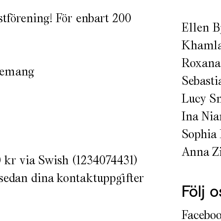
tförening! För enbart 200
Ellen B
Khamlan
Roxana 
enemang
Sebasti
Lucy S
Ina Nia
Sophia 
Anna Z
 kr via Swish (1234074431)
 sedan dina kontaktuppgifter
Följ 
Facebo