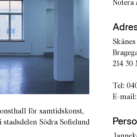
Notera a
Adre
Skånes 
Bragega
214 30
Tel: 04
E-mail
onsthall för samtidskonst,
Perso
 stadsdelen Södra Sofielund
Jannek