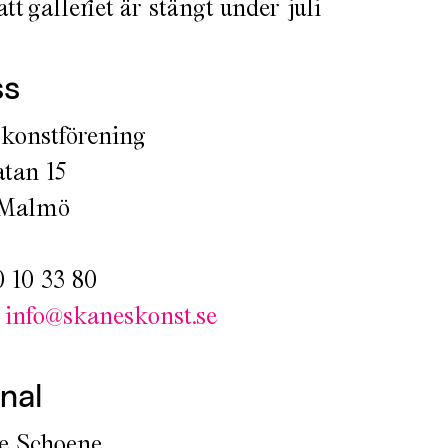
tt galleriet är stängt under juli
ss
konstförening
tan 15
 Malmö
0 10 33 80
:
info@skaneskonst.se
nal
e Schoene