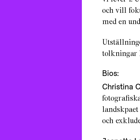
och vill fo
med en unde
Utställning
tolkningar 
Bios:
Christina C
fotografisk
landskpaet 
och exklud