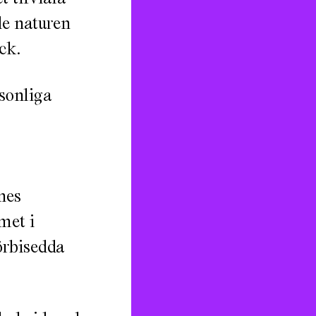
de naturen
ck.
sonliga
nes
met i
örbisedda