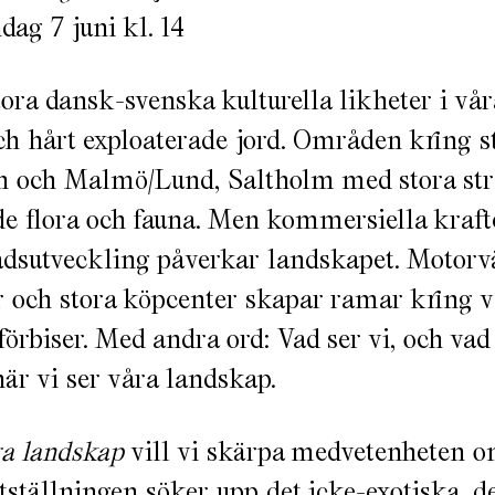
dag 7 juni kl. 14
tora dansk-svenska kulturella likheter i vår
h hårt exploaterade jord. Områden kring s
och Malmö/Lund, Saltholm med stora str
e flora och fauna. Men kommersiella kraf
adsutveckling påverkar landskapet. Motor
r och stora köpcenter skapar ramar kring 
förbiser. Med andra ord: Vad ser vi, och vad
när vi ser våra landskap.
a landskap
vill vi skärpa medvetenheten 
Utställningen söker upp det icke-exotiska, de