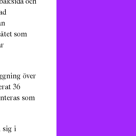
baksida och
ad
an
nätet som
ar
ggning över
rat 36
senteras som
sig i