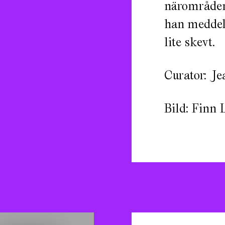
närområden
han meddela
lite skevt.
Curator: Je
Bild: Finn 