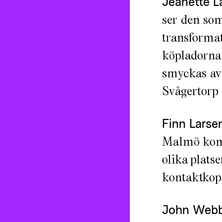
Jeanette 
ser den som
transformat
köpladorna 
smyckas av 
Svågertorp 
Finn Larse
Malmö komm
olika plats
kontaktkopi
John Web