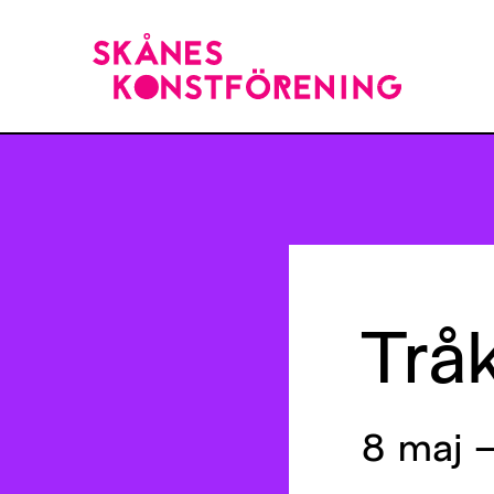
Trå
8 maj –