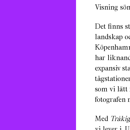
Visning sön
Det finns s
landskap oc
Köpenhamn 
har liknand
expansiv st
tågstatione
som vi lätt 
fotografen 
Med
Tråkig
vi lever i. 