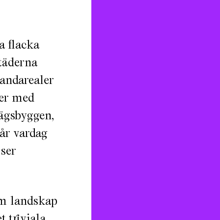
a flacka
täderna
andarealer
ter med
vägsbyggen,
vår vardag
 ser
om landskap
t triviala