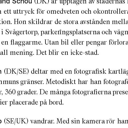
Land Schou
(DK) är upptagen av städernas 
 ett uttryck för omedveten och okontroller
ion. Hon skildrar de stora avstånden mell
i Svågertorp, parkeringsplatserna och väg
en flaggarme. Utan bil eller pengar förlor
all mening. Det blir en icke-stad.
n
(DK/SE) deltar med en fotografisk kartlä
uns gränser. Metodiskt har han fotografe
er, 360 grader. De många fotografierna pre
er placerade på bord.
b
(SE/UK) vandrar. Med sin kamera rör han 