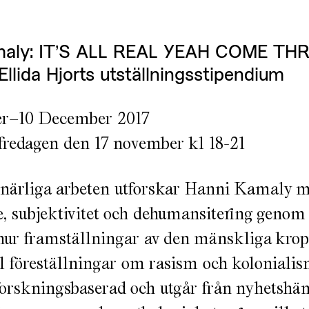
maly: IT’S ALL REAL YEAH COME T
llida Hjorts utställningsstipendium
r–10 December 2017
fredagen den 17 november kl 18-21
tnärliga arbeten utforskar Hanni Kamaly 
 subjektivitet och dehumansitering genom 
hur framställningar av den mänskliga kro
ill föreställningar om rasism och kolonial
forskningsbaserad och utgår från nyhetshän