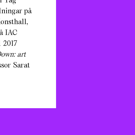
lningar på
onsthall,
på IAC
l 2017
own: art
sor Sarat