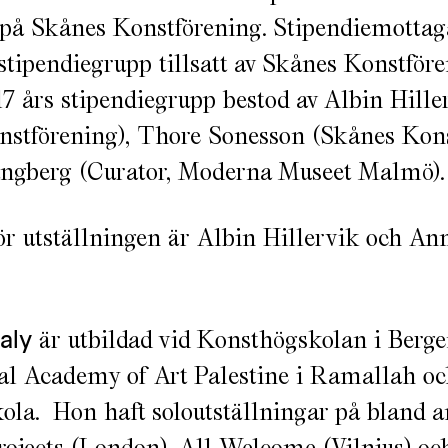
 på Skånes Konstförening. Stipendiemottag
stipendiegrupp tillsatt av Skånes Konstför
017 års stipendiegrupp bestod av Albin Hille
nstförening), Thore Sonesson (Skånes Kons
ungberg (Curator, Moderna Museet Malmö).
ör utställningen är Albin Hillervik och An
aly
är utbildad vid Konsthögskolan i Berge
nal Academy of Art Palestine i Ramallah 
la. Hon haft soloutställningar på bland a
ojects (London), All Welcome (Vilnius) oc