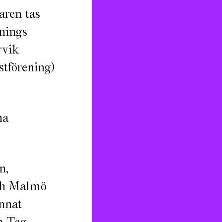
aren tas
enings
rvik
tförening)
na
n,
och Malmö
nnat
h Tag