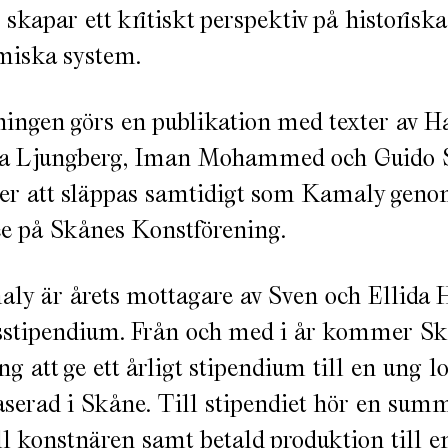
 skapar ett kritiskt perspektiv på historisk
miska system.
lningen görs en publikation med texter av H
a Ljungberg, Iman Mohammed och Guido 
 att släppas samtidigt som Kamaly geno
e på Skånes Konstförening.
y är årets mottagare av Sven och Ellida H
gsstipendium. Från och med i år kommer S
ng att ge ett årligt stipendium till en ung 
serad i Skåne. Till stipendiet hör en sum
l konstnären samt betald produktion till e