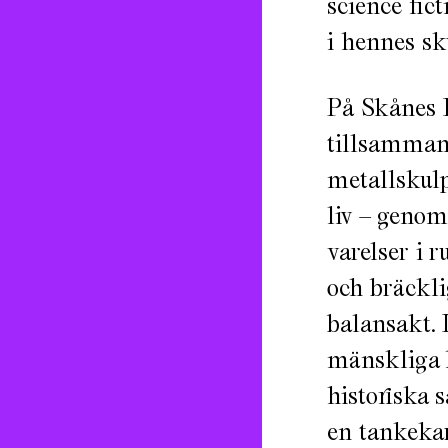
science fic
i hennes sk
På Skånes 
tillsammans
metallskulp
liv – genom
varelser i 
och bräckli
balansakt. 
mänskliga 
historiska 
en tankekar