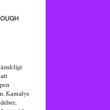
HROUGH
mänskligt
att
ppen
ism. Kamalys
delser,