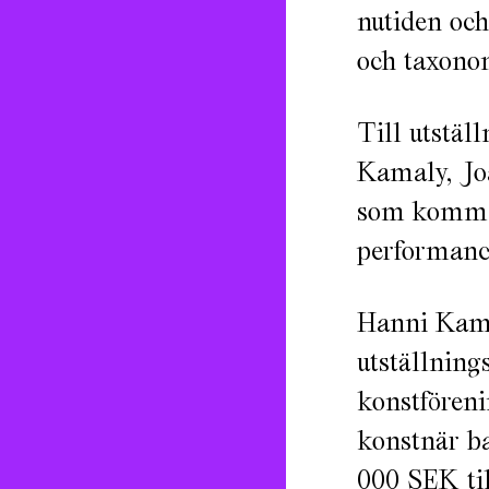
nutiden och
och taxono
Till utstäl
Kamaly, Jo
som kommer
performanc
Hanni Kamal
utställnin
konstföreni
konstnär ba
000 SEK til