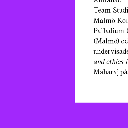
Team Studio
Malmö Kons
Palladium (
(Malmö) och
undervisad
and ethics 
Maharaj på