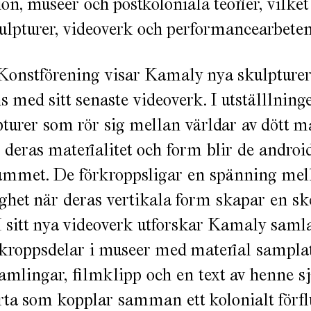
tion, museer och postkoloniala teorier, vilke
ulpturer, videoverk och performancearbeten
Konstförening visar Kamaly nya skulpture
 med sitt senaste videoverk. I utställlning
turer som rör sig mellan världar av dött m
 deras materialitet och form blir de androi
rummet. De förkroppsligar en spänning mel
ghet när deras vertikala form skapar en sk
I sitt nya videoverk utforskar Kamaly saml
kroppsdelar i museer med material samplat
samlingar, filmklipp och en text av henne sj
ta som kopplar samman ett kolonialt förfl