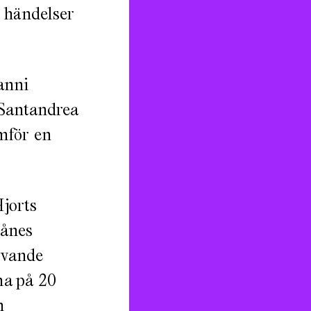
a händelser
anni
Santandrea
mför en
jorts
kånes
lovande
ma på 20
n