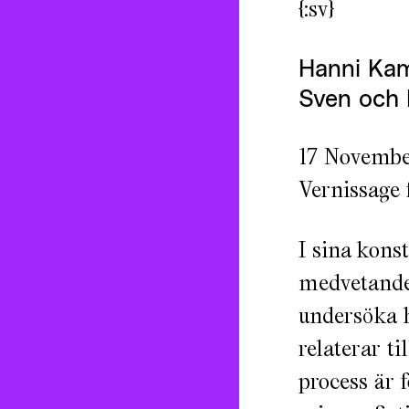
{:sv}
Hanni Ka
Sven och E
17 Novembe
Vernissage 
I sina kons
medvetande,
undersöka 
relaterar t
process är 