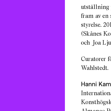
utställning
fram av en 
styrelse. 2
(Skånes Ko
och Joa Lj
Curatorer f
Wahlstedt.
Hanni Kam
Internatio
Konsthögsko
Almanac Pr