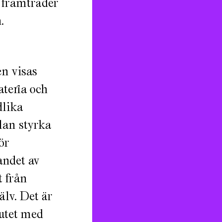
t framträder
.
r
en visas
ateria och
dlika
lan styrka
ör
andet av
 från
älv. Det är
utet med