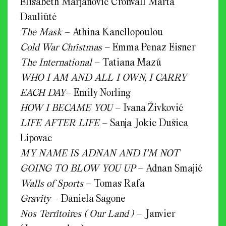
Elisabeth Marjanović Cronvall Marta
Dauliūtė
The Mask
– Athina Kanellopoulou
Cold War Christmas
– Emma Penaz Eisner
The International
– Tatiana Mazú
WHO I AM AND ALL I OWN, I CARRY
EACH DAY
– Emily Norling
HOW I BECAME YOU
– Ivana Živković
LIFE AFTER LIFE
– Sanja Jokic Dušica
Lipovac
MY NAME IS ADNAN AND I’M NOT
GOING TO BLOW YOU UP
– Adnan Smajić
Walls of Sports
– Tomas Rafa
Gravity
– Daniela Sagone
Nos Territoires ( Our Land )
– Janvier