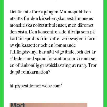
Det är inte första gången Malmöpubliken
utsätts för den kirsebergska pestdämonens
monolitiska noiseturbulenser, men däremot
den sista. Den koncentrerade illvilja som på
kort tid spridits från vattenverksvägen i form
av sju kassetter och en kommande
fullängdsvinyl har nått vägs ände, och det är
således med spänd förväntan som vi emotser
en ofrånkomlig gravölsblästring av rang. Tror
du på reinkarnation?
http://pestdemon.webs.com/