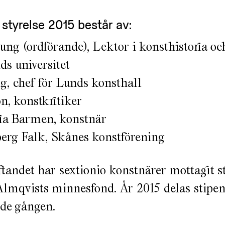
 styrelse 2015 består av:
ng (ordförande), Lektor i konsthistoria och
ds universitet
, chef för Lunds konsthall
, konstkritiker
ia Barmen, konstnär
erg Falk, Skånes konstförening
ftandet har sextionio konstnärer mottagit 
Almqvists minnesfond. År 2015 delas stipend
nde gången.