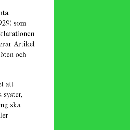
nta
929) som
eklarationen
erar Artikel
 möten och
t att
 syster,
ing ska
ler