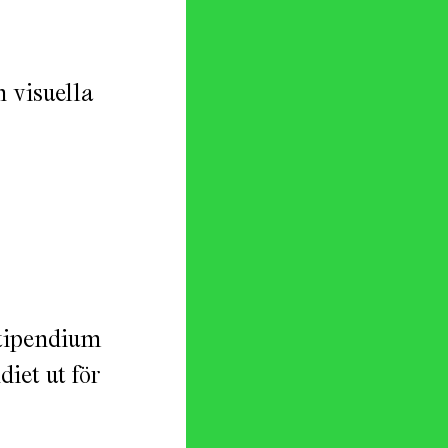
 visuella
stipendium
iet ut för