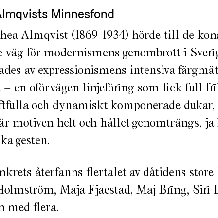
Almqvists Minnesfond
hea Almqvist (1869-1934) hörde till de kon
 väg för modernismens genombrott i Sveri
ades av expressionismens intensiva färgmättn
 – en oförvägen linjeföring som fick full fri
ftfulla och dynamiskt komponerade dukar, 
är motiven helt och hållet genomträngs, ja 
ka gesten.
nkrets återfanns flertalet av dåtidens store
olmström, Maja Fjaestad, Maj Bring, Siri 
n med flera.