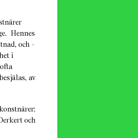
stnärer
ge. Hennes
ad, och ­­-
het i
ofta
besjälas, av
 konstnärer;
Derkert och