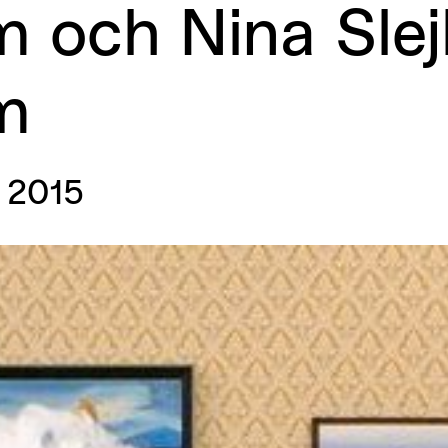
m
och
Nina
Sle
m
 2015