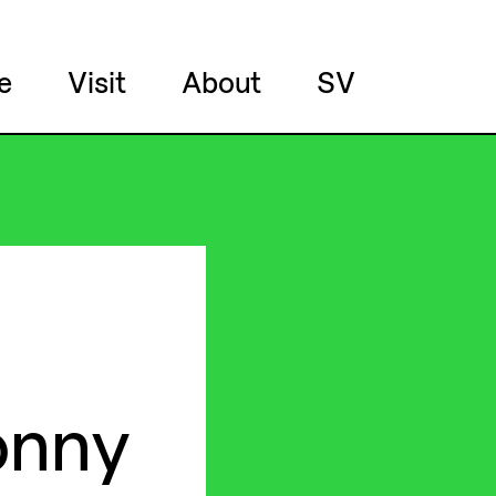
e
Visit
About
SV
onny