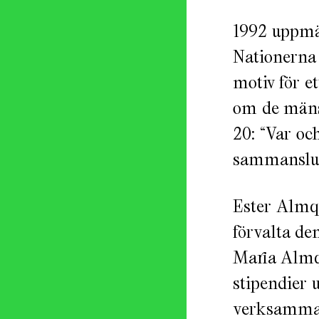
1992 uppmä
Nationerna
motiv för e
om de mänsk
20: “Var och
sammanslut
Ester Almqv
förvalta de
Maria Almqv
stipendier u
verksamma 