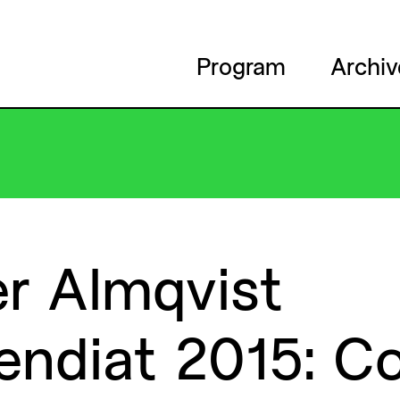
Program
Archiv
er
Almqvist
endiat
2015:
C