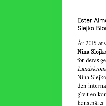
Ester Alm
Slejko Bl
År 2015 års
Nina Slejk
för deras 
Landskron
Nina Slejko
den interna
givit en ko
konstnärer 