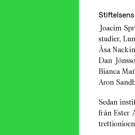
Stiftelsens
Joacim Spru
studier, Lun
Åsa Nacking
Dan Jönsson
Bianca Mar
Aron Sandb
Sedan insti
från Ester 
trettionioe