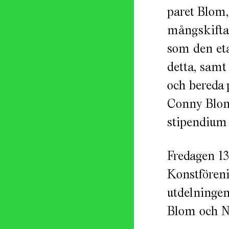
paret Blom,
mångskiftan
som den eta
detta, samt 
och bereda 
Conny Blom
stipendium 
Fredagen 13
Konstfören
utdelningen
Blom och N