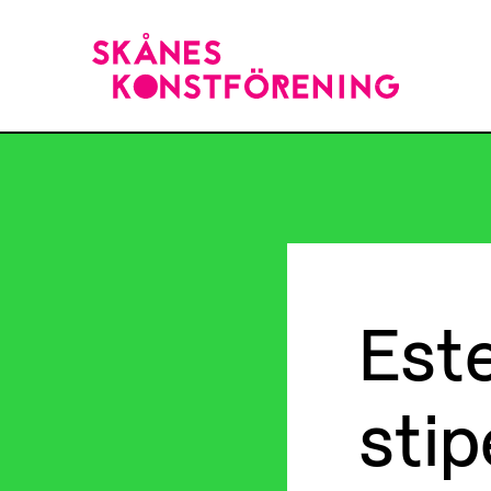
Est
stip