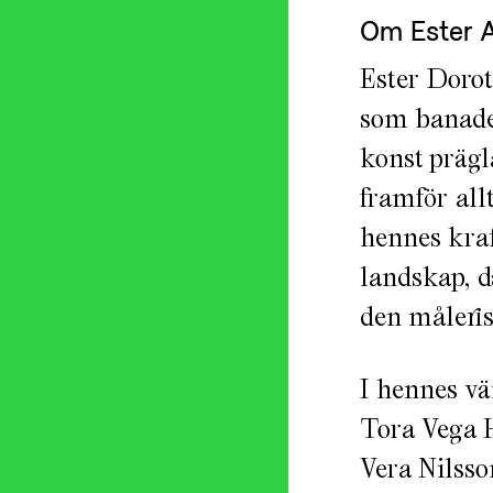
Om Ester 
Ester Dorot
som banade
konst prägl
framför allt
hennes kra
landskap, d
den måleris
I hennes vä
Tora Vega H
Vera Nilsso