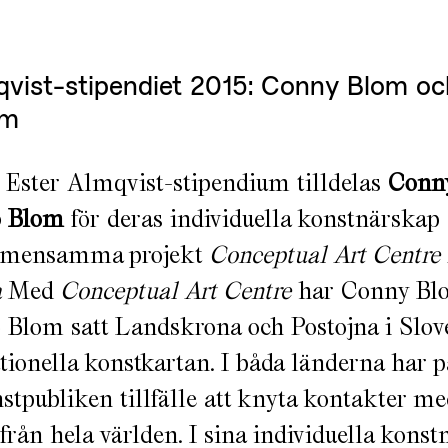
qvist-stipendiet 2015: Conny Blom oc
om
 Ester Almqvist-stipendium tilldelas
Conn
o Blom
för deras individuella konstnärskap
gemensamma projekt
Conceptual Art Centre
a
Med
Conceptual Art Centre
har Conny Bl
 Blom satt Landskrona och Postojna i Slov
tionella konstkartan. I båda länderna har 
nstpubliken tillfälle att knyta kontakter me
från hela världen. I sina individuella kons