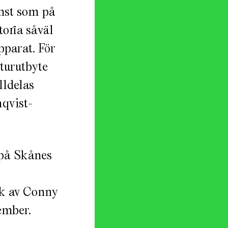
onst som på
oria såväl
pparat. För
lturutbyte
lldelas
qvist-
 på Skånes
rk av Conny
ember.