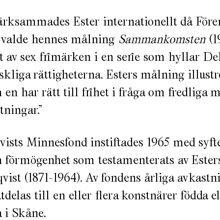
rksammades Ester internationellt då Före
 valde hennes målning
Sammankomsten
(1
tt av sex frimärken i en serie som hyllar D
liga rättigheterna. Esters målning illustr
 en har rätt till frihet i fråga om fredliga
ningar.”
ists Minnesfond instiftades 1965 med syfte
n förmögenhet som testamenterats av Esters
ist (1871-1964). Av fondens årliga avkastn
tdelas till en eller flera konstnärer födda el
i Skåne.