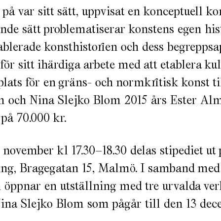
 på var sitt sätt, uppvisat en konceptuell k
de sätt problematiserar konstens egen hist
blerade konsthistorien och dess begreppsa
för sitt ihärdiga arbete med att etablera ku
plats för en gräns- och normkritisk konst ti
 och Nina Slejko Blom 2015 års Ester Alm
på 70.000 kr.
 november kl 17.30–18.30 delas stipediet ut
ing, Bragegatan 15, Malmö. I samband med
 öppnar en utställning med tre urvalda ve
ina Slejko Blom som pågår till den 13 dec