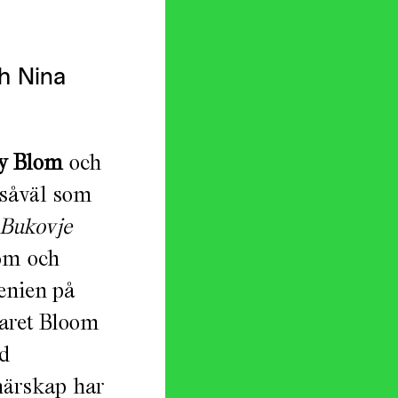
h Nina
y Blom
och
 såväl som
 Bukovje
om och
enien på
paret Bloom
d
tnärskap har