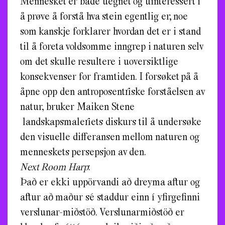
Mennesket er både uegnet og uinteressert i
å prøve å forstå hva stein egentlig er; noe
som kanskje forklarer hvordan det er i stand
til å foreta voldsomme inngrep i naturen selv
om det skulle resultere i uoversiktlige
konsekvenser for framtiden. I forsøket på å
åpne opp den antroposentriske forståelsen av
natur, bruker Maiken Stene
landskapsmaleriets diskurs til å undersøke
den visuelle differansen mellom naturen og
menneskets persepsjon av den.
Next Room Harp
:
Það er ekki uppörvandi að dreyma aftur og
aftur að maður sé staddur einn í yfirgefinni
verslunar-miðstöð. Verslunarmiðstöð er