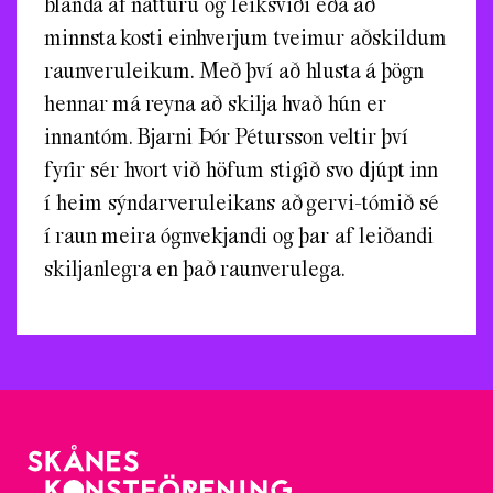
blanda af náttúru og leiksviði eða að
minnsta kosti einhverjum tveimur aðskildum
raunveruleikum. Með því að hlusta á þögn
hennar má reyna að skilja hvað hún er
innantóm. Bjarni Þór Pétursson veltir því
fyrir sér hvort við höfum stigið svo djúpt inn
í heim sýndarveruleikans að gervi-tómið sé
í raun meira ógnvekjandi og þar af leiðandi
skiljanlegra en það raunverulega.