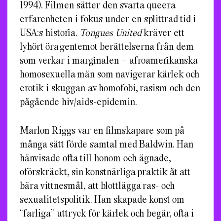
1994). Filmen sätter den svarta queera
erfarenheten i fokus under en splittrad tid i
USA:s historia.
Tongues United
kräver ett
lyhört öra gentemot berättelserna från dem
som verkar i marginalen – afroamerikanska
homosexuella män som navigerar kärlek och
erotik i skuggan av homofobi, rasism och den
pågående hiv/aids-epidemin.
Marlon Riggs var en filmskapare som på
många sätt förde samtal med Baldwin. Han
hänvisade ofta till honom och ägnade,
oförskräckt, sin konstnärliga praktik åt att
bära vittnesmål, att blottlägga ras- och
sexualitetspolitik. Han skapade konst om
“farliga” uttryck för kärlek och begär, ofta i