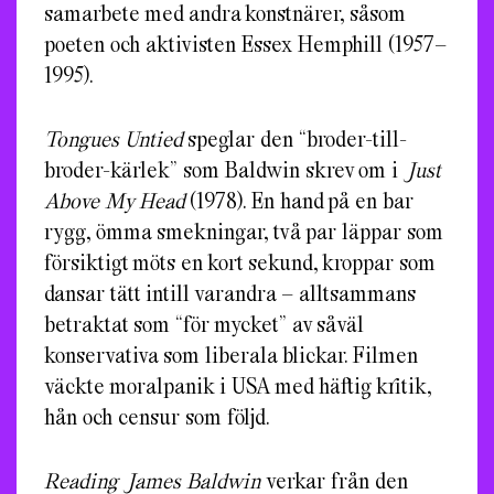
samarbete med andra konstnärer, såsom
poeten och aktivisten Essex Hemphill (1957–
1995).
Tongues Untied
speglar den “broder-till-
broder-kärlek” som Baldwin skrev om i
Just
Above My Head
(1978). En hand på en bar
rygg, ömma smekningar, två par läppar som
försiktigt möts en kort sekund, kroppar som
dansar tätt intill varandra – alltsammans
betraktat som “för mycket” av såväl
konservativa som liberala blickar. Filmen
väckte moralpanik i USA med häftig kritik,
hån och censur som följd.
Reading James Baldwin
verkar från den