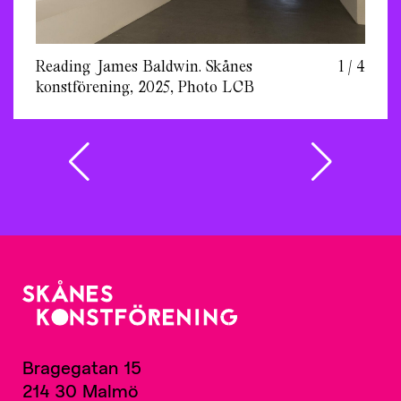
Reading James Baldwin. Skånes
1 / 4
konstförening, 2025, Photo LCB
Bragegatan 15
214 30 Malmö