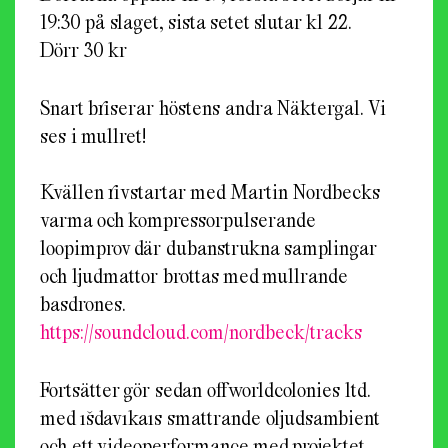
19:30 på slaget, sista setet slutar kl 22.
Dörr 30 kr
Snart briserar höstens andra Näktergal. Vi
ses i mullret!
Kvällen rivstartar med Martin Nordbecks
varma och kompressorpulserande
loopimprov där dubanstrukna samplingar
och ljudmattor brottas med mullrande
basdrones.
https://soundcloud.com/
nordbeck/tracks
Fortsätter gör sedan offworldcolonies ltd.
med ıšdavıkaıs smattrande oljudsambient
och ett videoperformance med projektet