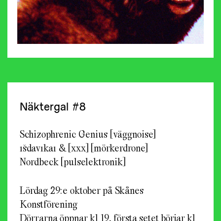
Näktergal #8
Schizophrenic Genius [väggnoise]
ıšdavıkaı & [xxx] [mörkerdrone]
Nordbeck [pulselektronik]
Lördag 29:e oktober på Skånes
Konstförening
Dörrarna öppnar kl 19, första setet börjar kl