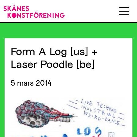
Form
A
Log
[us]
+
Laser
Poodle
[be]
5 mars 2014